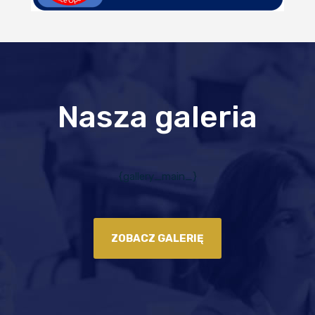
Nasza galeria
{gallery_main_}
ZOBACZ GALERIĘ