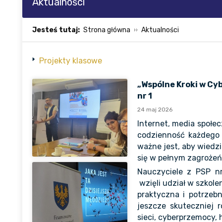
Aktualności
Jesteś tutaj:
Strona główna
Aktualności
Projekty klasowe
„Wspólne Kroki w Cyb
nr 1
24 maj 2026
Internet, media społec
codzienność każdego 
ważne jest, aby wiedzi
się w pełnym zagrożeń
Nauczyciele z PSP nr
wzięli udział w szkolen
praktyczna i potrzeb
jeszcze skuteczniej 
sieci, cyberprzemocy,