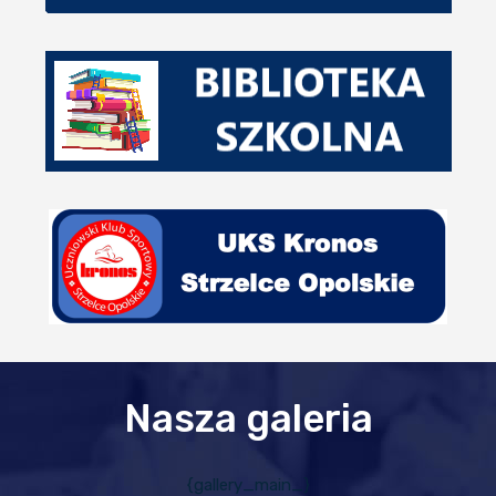
Nasza galeria
{gallery_main_}