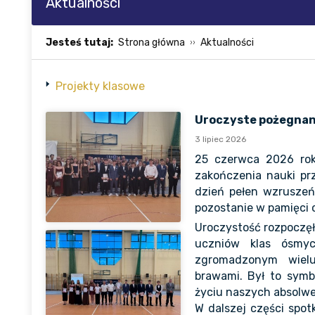
Aktualności
Jesteś tutaj:
Strona główna
Aktualności
Projekty klasowe
Uroczyste pożegnan
3 lipiec 2026
25 czerwca 2026 rok
zakończenia nauki pr
dzień pełen wzruszeń
pozostanie w pamięci c
Uroczystość rozpoczęł
uczniów klas ósmyc
zgromadzonym wielu
brawami. Był to sym
życiu naszych absolw
W dalszej części spot