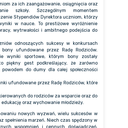
zniom za ich zaangażowanie, osiągnięcia oraz
wanie szkoły. Szczególnym momentem
czenie Stypendiów Dyrektora uczniom, którzy
wyniki w nauce. To prestiżowe wyróżnienie
racy, wytrwałości i ambitnego podejścia do
czniów odnoszących sukcesy w konkursach
ły bony ufundowane przez Radę Rodziców.
ie wyniki sportowe, którym bony zostały
o piękny gest podkreślający, że zarówno
m powodem do dumy dla całej społeczności
inki ufundowane przez Radę Rodziców, które
kierowanych do rodziców za wsparcie oraz do
 w edukację oraz wychowanie młodzieży.
owaniu nowych wyzwań, wielu sukcesów w
az spełnienia marzeń. Niech czas spędzony w
ęknych wspomnień i cennych doświadczeń.