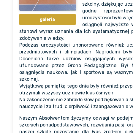
szkolny, dziękując uc
godne reprezento
uroczystości było wrę
galeria
osiągnęli najwyższe 
stanowi wyraz uznania dla ich systematycznej p
zdobywania wiedzy.
Podczas uroczystości uhonorowano również u
przedmiotowych i olimpiadach. Nagrodami by
Doceniono także uczniów osiągających wysok
ufundowane przez Grono Pedagogiczne. Był t
osiągnięcia naukowe, jak i sportowe są ważny
szkolnej.
Wyjątkową pamiątką tego dnia były również przyp
otrzymali wszyscy uczniowie klas ósmych.
Na zakończenie nie zabrakło słów podziękowania s
nauczycieli za trud, cierpliwość i zaangażowanie
Naszym Absolwentom życzymy odwagi w podejm
szkołach ponadpodstawowych, rozwijania pasji or
naszej szkole pozostanie dla Was źródłem pi