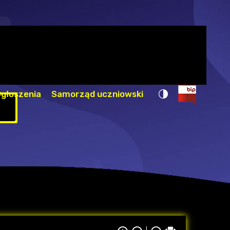
głoszenia
Samorząd uczniowski