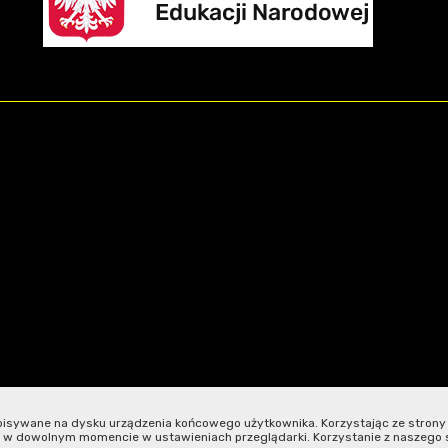
apisywane na dysku urządzenia końcowego użytkownika. Korzystając ze strony
m w dowolnym momencie w ustawieniach przeglądarki. Korzystanie z naszego 