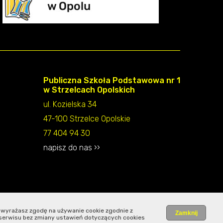
Publiczna Szkoła Podstawowa nr 1
w Strzelcach Opolskich
ul. Kozielska 34
47-100 Strzelce Opolskie
77 404 94 30
napisz do nas ››
 wyrażasz zgodę na używanie cookie zgodnie z
serwisu bez zmiany ustawień dotyczących cookies