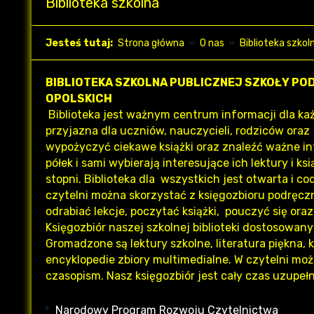
Biblioteka szkolna
Jesteś tutaj:
Strona główna
O nas
Biblioteka szkol
BIBLIOTEKA SZKOLNA PUBLICZNEJ SZKOŁY PO
OPOLSKICH
Biblioteka jest ważnym centrum informacji dla każd
przyjazna dla uczniów, nauczycieli, rodziców ora
wypożyczyć ciekawe książki oraz znaleźć ważne in
półek i sami wybierają interesujące ich lektury i ksi
stopni. Biblioteka dla wszystkich jest otwarta i c
czytelni można skorzystać z księgozbioru podręcz
odrabiać lekcje, poczytać książki, pouczyć się oraz
Księgozbiór naszej szkolnej biblioteki dostosowany
Gromadzone są lektury szkolne, literatura piękna, 
encyklopedie zbiory multimedialne. W czytelni mo
czasopism. Nasz księgozbiór jest cały czas uzupełn
Narodowy Program Rozwoju Czytelnictwa