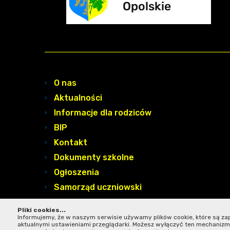
O nas
Aktualności
Informacje dla rodziców
BIP
Kontakt
Dokumenty szkolne
Ogłoszenia
Samorząd uczniowski
Pliki cookies...
design by
fast4net
Informujemy, że w naszym serwisie używamy plików cookie, które są z
aktualnymi ustawieniami przeglądarki. Możesz wyłączyć ten mechaniz