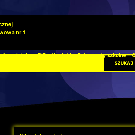
cznej
wowa nr 1
 dla rodziców
BIP
Kontakt
Dokumenty szkolne
O